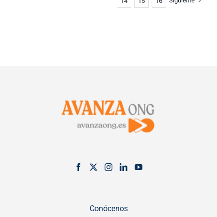
Siguiente
14
15
16
Conócenos