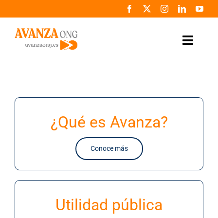
Saltar
al
contenido
Toggle
Naviga
Inicio
Conócenos
¿Qué es Avanza?
Colabora
Conoce más
Noticias
Programas
Utilidad pública
Zona de prensa