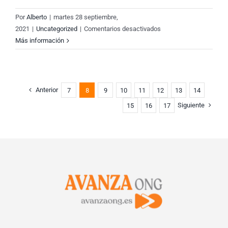
Por
Alberto
|
martes 28 septiembre,
en
2021
|
Uncategorized
|
Comentarios desactivados
Uniraid
Más información
a
Marruecos
Anterior
7
8
9
10
11
12
13
14
Siguiente
15
16
17