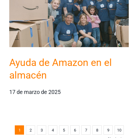
Ayuda de Amazon en el
almacén
17 de marzo de 2025
1
2
3
4
5
6
7
8
9
10