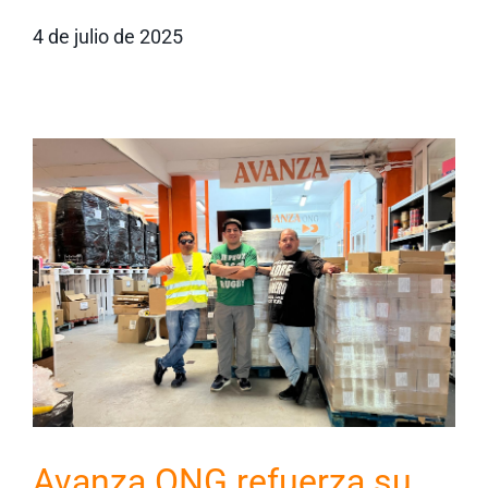
4 de julio de 2025
Avanza ONG refuerza su