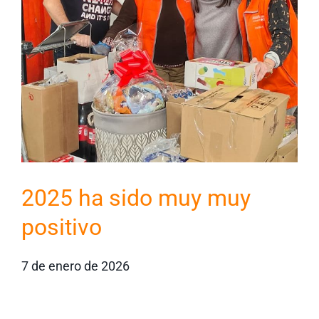
2025 ha sido muy muy
positivo
7 de enero de 2026