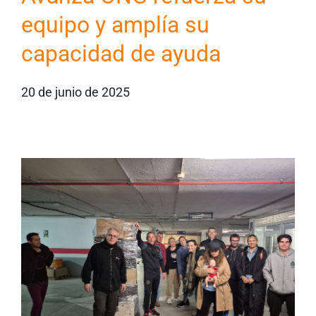
equipo y amplía su
capacidad de ayuda
20 de junio de 2025