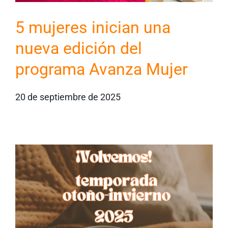
5 mujeres inician una
nueva edición del
programa Avanza Mujer
20 de septiembre de 2025