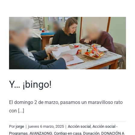
Y… ¡bingo!
El domingo 2 de marzo, pasamos un maravilloso rato
con [...]
Por
jorge
|
jueves 6 marzo, 2025
|
Acción social
,
Acción social -
Programas
,
AVANZAONG
,
Contigo en casa
,
Donación
,
DONACIÓN A