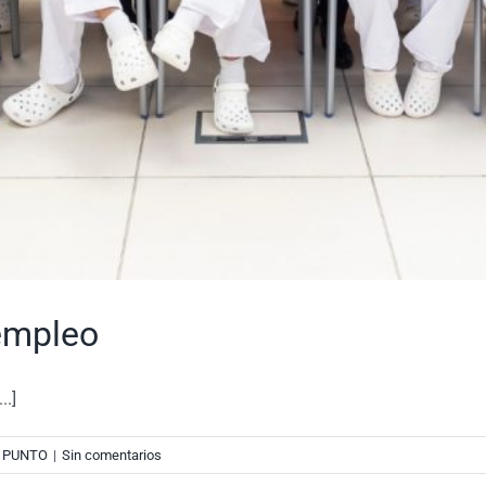
 empleo
..]
 PUNTO
|
Sin comentarios