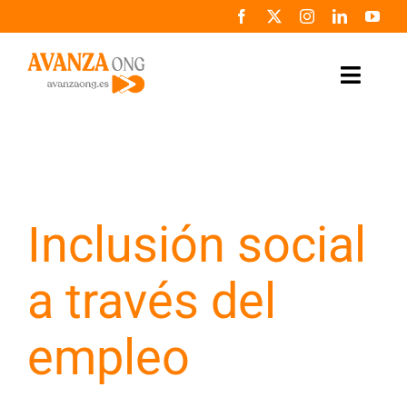
Saltar
al
contenido
Toggle
Naviga
Inicio
Conócenos
Inclusión social
Colabora
a través del
Noticias
empleo
Programas
Zona de prensa