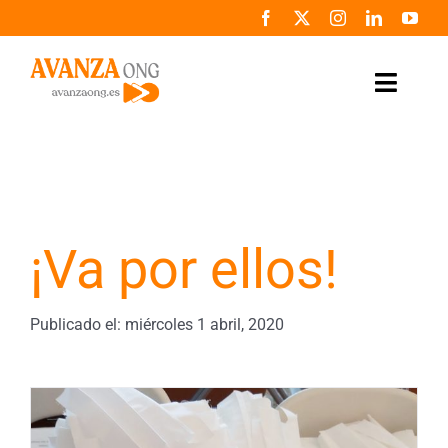
Saltar
al
contenido
Toggle
Naviga
Inicio
Conócenos
¡Va por ellos!
Colabora
Noticias
Publicado el: miércoles 1 abril, 2020
Programas
Zona de prensa