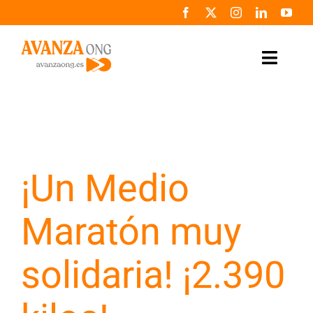
Saltar
al
contenido
Toggle
Naviga
Inicio
Conócenos
¡Un Medio
Colabora
Maratón muy
Noticias
solidaria! ¡2.390
Programas
Zona de prensa