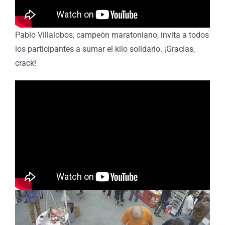
Pablo Villalobos, campeón maratoniano, invita a todos
los participantes a sumar el kilo solidario. ¡Gracias,
crack!