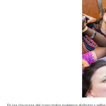
En las clausuras del curso todos podemos disfrutar y reflex