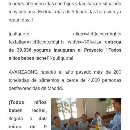
madres abandonadas con hijos y familias en situación
muy precaria. En total más de 5 toneladas han sido ya
repartidas!!!
[pullquote align=»left|center|right»
textalign=»left|center|right» width=»30%»]
La entrega
de 39.036 yogures
inauguran el Proyecto “
¡
Todos
niños beben leche
!”[/pullquote]
AVANZAONG repartió el año pasado más de 200
toneladas de alimentos a cerca de 4.000 personas
desfavorecidas de Madrid.
¡Todos niños
beben leche!,
lleg
ará a
450
ni
ños de 9