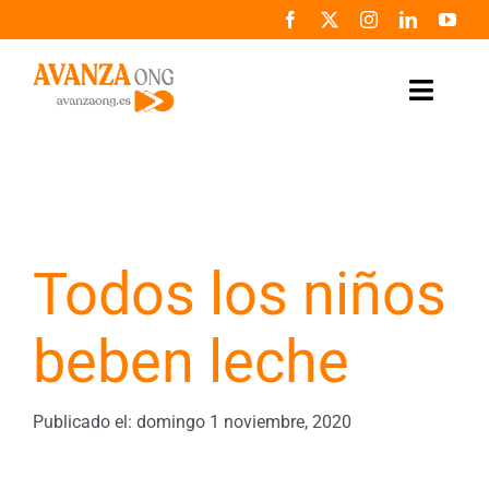
Saltar
al
contenido
Toggle
Naviga
Inicio
Conócenos
Todos los niños
Colabora
beben leche
Noticias
Programas
Publicado el: domingo 1 noviembre, 2020
Zona de prensa