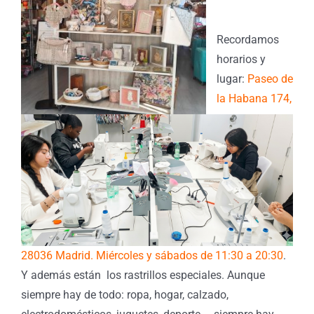
Recordamos
horarios y
lugar:
Paseo de
la Habana 174,
28036 Madrid. Mié
rcoles y sábados de 11:30 a 20:30
.
Y además están los rastrillos especiales. Aunque
siempre hay de todo: ropa, hogar, calzado,