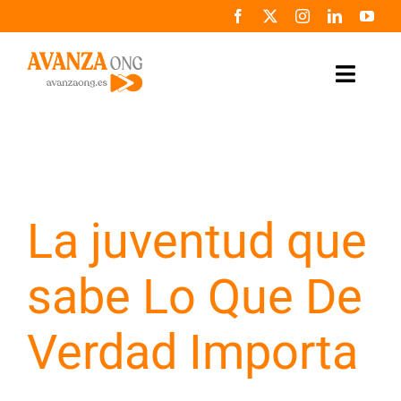
Saltar
al
contenido
Toggle
Naviga
Inicio
Conócenos
La juventud que
Colabora
sabe Lo Que De
Noticias
Verdad Importa
Programas
Zona de prensa