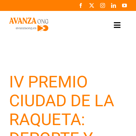
Saltar
al
contenido
Toggle
Naviga
Inicio
Conócenos
IV PREMIO
Colabora
CIUDAD DE LA
Noticias
RAQUETA:
Programas
Zona de prensa