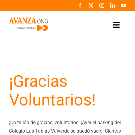
Saltar
al
contenido
Toggle
Naviga
Inicio
Conócenos
¡Gracias
Colabora
Voluntarios!
Noticias
Programas
¡Un trillón de gracias, voluntarios! ¡Ayer el parking del
Zona de prensa
Colegio Las Tablas Valverde se quedó vacío! Cientos