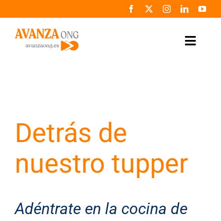
Saltar
al
contenido
Toggle
Naviga
Inicio
Conócenos
Detrás de
Colabora
nuestro tupper
Noticias
Programas
Adéntrate en la cocina de
Zona de prensa