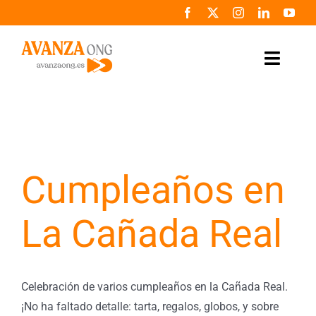
Saltar
al
contenido
Toggle
Naviga
Inicio
Conócenos
Cumpleaños en
Colabora
La Cañada Real
Noticias
Programas
Celebración de varios cumpleaños en la Cañada Real.
Zona de prensa
¡No ha faltado detalle: tarta, regalos, globos, y sobre