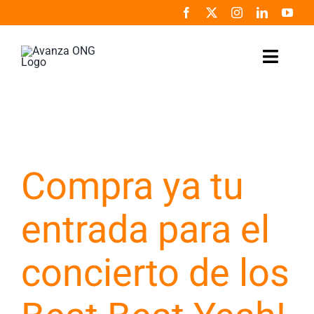
Saltar
al
contenido
Toggle
Naviga
Inicio
Conócenos
Compra ya tu
Colabora
entrada para el
Noticias
concierto de los
Programas
Zona de prensa