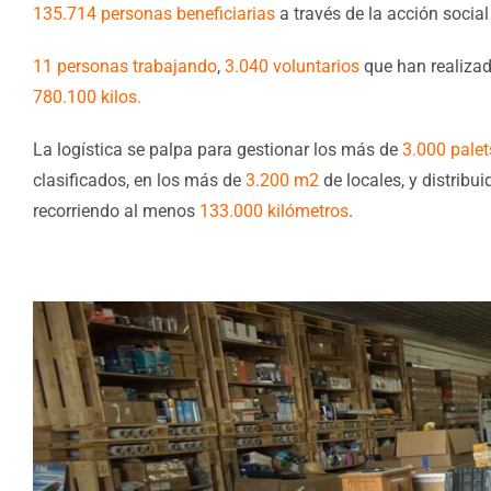
135.714 personas beneficiarias
a través de la acción soci
11 personas trabajando
,
3.040 voluntarios
que han realiza
780.100 kilos.
La logística se palpa para gestionar los más de
3.000 palet
clasificados, en los más de
3.200 m2
de locales, y distribu
recorriendo al menos
133.000 kilómetros
.