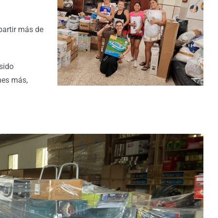
epartir más de
sido
hes más,